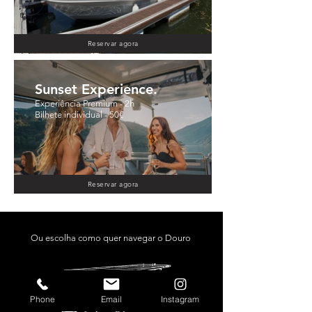
Reservar agora
Sunset Experience.
Experiência Premium - 2h
Bilhete individual - 50€
Reservar agora
Ou escolha como quer navegar o Douro
Phone
Email
Instagram